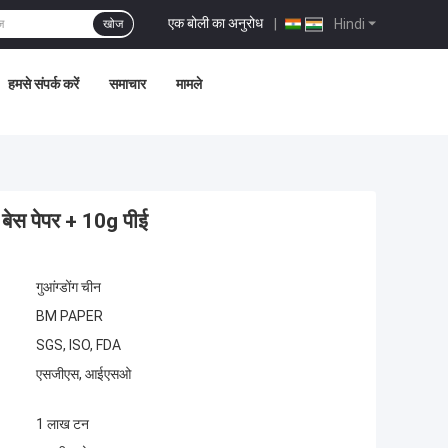
एक बोली का अनुरोध
|
Hindi
खोज
हमसे संपर्क करें
समाचार
मामले
g बेस पेपर + 10g पीई
गुआंग्डोंग चीन
BM PAPER
SGS, ISO, FDA
एसजीएस, आईएसओ
1 लाख टन