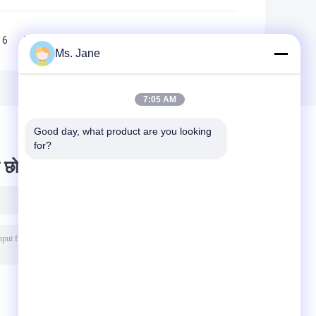
6
7
8
9
10
>>
>|
Ms. Jane
7:05 AM
Good day, what product are you looking 
for?
 छोड़ दो