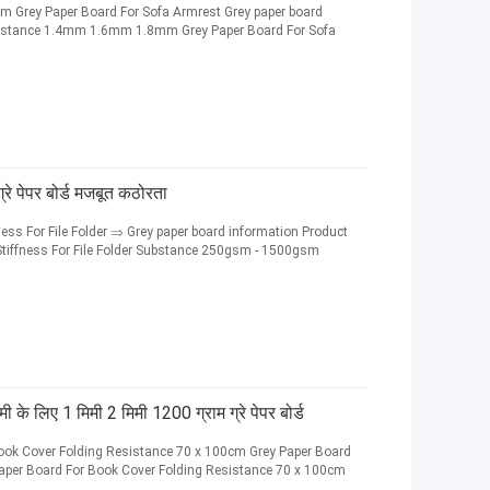
 Grey Paper Board For Sofa Armrest Grey paper board
Resistance 1.4mm 1.6mm 1.8mm Grey Paper Board For Sofa
्रे पेपर बोर्ड मजबूत कठोरता
ss For File Folder ⇒ Grey paper board information Product
tiffness For File Folder Substance 250gsm - 1500gsm
के लिए 1 मिमी 2 मिमी 1200 ग्राम ग्रे पेपर बोर्ड
k Cover Folding Resistance 70 x 100cm Grey Paper Board
er Board For Book Cover Folding Resistance 70 x 100cm