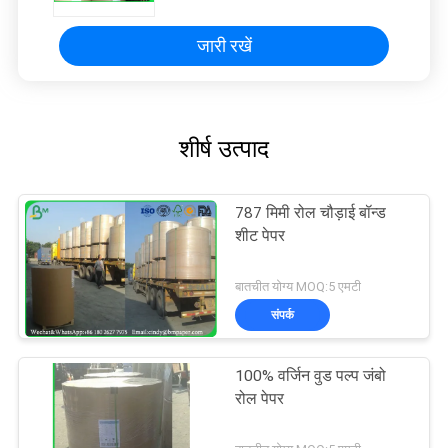
जारी रखें
शीर्ष उत्पाद
787 मिमी रोल चौड़ाई बॉन्ड
शीट पेपर
बातचीत योग्य MOQ:5 एमटी
संपर्क
100% वर्जिन वुड पल्प जंबो
रोल पेपर