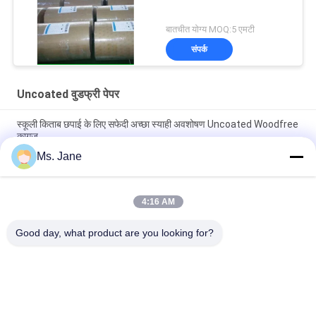
बातचीत योग्य MOQ:5 एमटी
संपर्क
Uncoated वुडफ्री पेपर
स्कूली किताब छपाई के लिए सफेदी अच्छा स्याही अवशोषण Uncoated Woodfree
कागज
Ms. Jane
सीबी सीएफबी सीएफ 9.5 '' एक्स 11 '' थर्मल प्रिंटर्स क्लियर इमेज के लिए कार्बनलेस
पेपर एनसीआर पेपर
4:16 AM
विज्ञापन आंसू प्रतिरोध के लिए बायोडिग्रेडेबल 160um 200um सिंथेटिक स्टोन
पेपर
Good day, what product are you looking for?
लोकप्रिय श्रेणियां
सभी
Uncoated वुडफ्री पेपर
ऑफसेट प्रिंटिंग पेपर