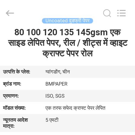
2026
GUANGZHOU
BMPAPER
CO.,LTD.
All
Uncoated वुडफ्री पेपर
Rights
Reserved.
80 100 120 135 145gsm एक
घर
साइड लेपित पेपर, रील / शीट्स में व्हाइट
उत्पाद
क्राफ्ट पेपर रोल
हमारे
उत्पत्ति के प्लेस:
ग्वांगडोंग, चीन
बारे
ब्रांड नाम:
BMPAPER
में
प्रमाणन:
ISO, SGS
मॉडल संख्या:
एक तरफ सफेद क्राफ्ट पेपर लेपित
कारखाने
न्यूनतम आदेश
5 एमटी
का
मात्रा:
दौरा