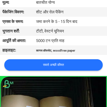
मूल्य:
बातचीत योग्य
पैकेजिंग विवरण:
शीट और रोल पैकिंग
गुणवत्ता
नियंत्रण
प्रसव के समय:
जमा करने के 5 - 15 दिन बाद
भुगतान शर्तें:
टीटी, वेस्टर्न यूनियन
हमसे
आपूर्ति की क्षमता:
5000 टन प्रति माह
संपर्क
हाइलाइट:
,
कागज ऑफसेट
woodfree paper
करें
सबसे अच्छी कीमत
समाचार
मामले
साइटमैप