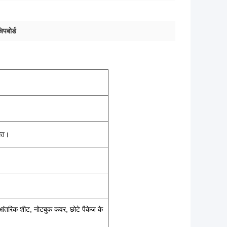
चिपबोर्ड
लित।
 आंतरिक शीट, नोटबुक कवर, छोटे पैकेज के