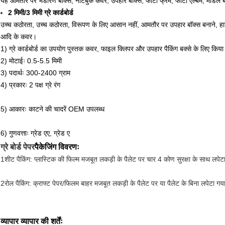
यह आमतौर पर भंडारण बॉक्स, नोटबुक कवर, उपहार बॉक्स, फोटो फ्रेम, फोटो एल्बम, मॉडल ब
2 मिमी/3 मिमी ग्रे कार्डबोर्ड
उच्च कठोरता, उच्च कठोरता, विरूपण के लिए आसान नहीं, आमतौर पर उपहार बॉक्स बनाने, हार
आदि के कवर।
1) ग्रे कार्डबोर्ड का उपयोग पुस्तक कवर, फाइल क्लिपर और उपहार पैकिंग बक्से के लिए किया
2) मोटाईः 0.5-5.5 मिमी
3) पदार्थः 300-2400 ग्राम
4) प्रकारः 2 पक्ष ग्रे रंग
5) आकारः काटने की चादरें OEM उपलब्ध
6) गुणवत्ताः ग्रेड एए, ग्रेड ए
ग्रे बोर्ड पेपर
पैकेजिंग विवरणः
1शीट पैकिंग: प्लास्टिक की फिल्म मजबूत लकड़ी के पैलेट पर चार 4 कोण सुरक्षा के साथ लपेट
2रोल पैकिंग: क्राफ्ट पेपर/फिलम बाहर मजबूत लकड़ी के पैलेट पर या पैलेट के बिना लपेटा गय
व्यापार व्यापार की शर्तेंः