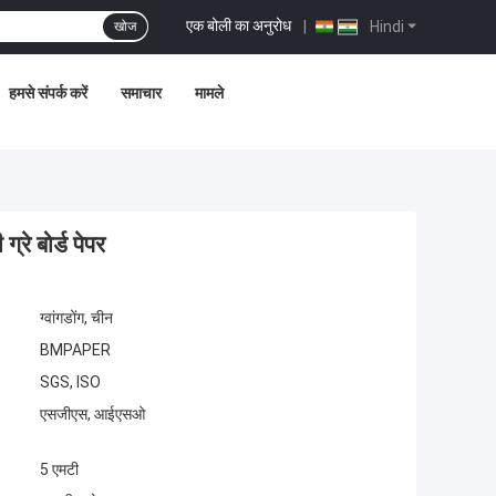
एक बोली का अनुरोध
|
Hindi
खोज
हमसे संपर्क करें
समाचार
मामले
्रे बोर्ड पेपर
ग्वांगडोंग, चीन
BMPAPER
SGS, ISO
एसजीएस, आईएसओ
5 एमटी