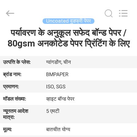
2026
GUANGZHOU
BMPAPER
CO.,LTD.
All
Uncoated वुडफ्री पेपर
Rights
Reserved.
पर्यावरण के अनुकूल सफेद बॉन्ड पेपर /
घर
80gsm अनकोटेड पेपर प्रिंटिंग के लिए
उत्पाद
उत्पत्ति के प्लेस:
ग्वांगडोंग, चीन
हमारे
ब्रांड नाम:
BMPAPER
बारे
प्रमाणन:
ISO, SGS
में
मॉडल संख्या:
व्हाइट बॉन्ड पेपर
न्यूनतम आदेश
5 एमटी
कारखाने
मात्रा:
का
मूल्य:
बातचीत योग्य
दौरा