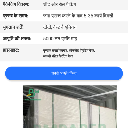
पैकेजिंग विवरण:
शीट और रोल पैकिंग
गुणवत्ता
प्रसव के समय:
जमा प्राप्त करने के बाद 5-35 कार्य दिवसों
नियंत्रण
भुगतान शर्तें:
टीटी, वेस्टर्न यूनियन
आपूर्ति की क्षमता:
5000 टन प्रति माह
हमसे
हाइलाइट:
,
,
पुस्तक छपाई कागज
ऑफसेट प्रिंटिंग पेपर
संपर्क
लकड़ी रहित प्रिंटिंग पेपर
करें
सबसे अच्छी कीमत
समाचार
मामले
साइटमैप