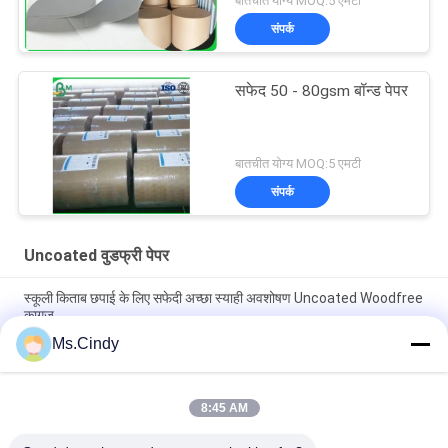
बातचीत योग्य MOQ:5 एमटी
संपर्क
सफेद 50 - 80gsm बॉन्ड पेपर
बातचीत योग्य MOQ:5 एमटी
संपर्क
Uncoated वुडफ्री पेपर
स्कूली किताब छपाई के लिए सफेदी अच्छा स्याही अवशोषण Uncoated Woodfree
कागज
Ms.Cindy
सीबी सीएफबी सीएफ 9.5 '' एक्स 11 '' थर्मल प्रिंटर्स क्लियर इमेज के लिए कार्बनलेस
पेपर एनसीआर पेपर
8:45 AM
विज्ञापन आंसू प्रतिरोध के लिए बायोडिग्रेडेबल 160um 200um सिंथेटिक स्टोन
पेपर