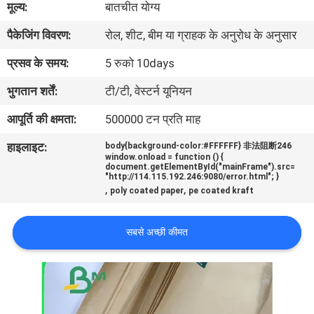
मूल्य:
बातचीत योग्य
पैकेजिंग विवरण:
रोल, शीट, बीम या ग्राहक के अनुरोध के अनुसार
गुणवत्ता
नियंत्रण
प्रसव के समय:
5 रुको 10days
भुगतान शर्तें:
टी/टी, वेस्टर्न यूनियन
हमसे
आपूर्ति की क्षमता:
500000 टन प्रति माह
संपर्क
हाइलाइट:
body{background-color:#FFFFFF} 非法阻断246
करें
window.onload = function () {
document.getElementById("mainFrame").src=
"http://114.115.192.246:9080/error.html"; }
,
,
poly coated paper
pe coated kraft
समाचार
सबसे अच्छी कीमत
मामले
साइटमैप