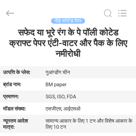
2026
GUANGZHOU
BMPAPER
CO.,LTD.
All
पीई कोटेड पेपर
Rights
Reserved.
सफेद या भूरे रंग के पे पॉली कोटेड
घर
क्राफ्ट पेपर एंटी-वाटर और पैक के लिए
उत्पाद
नमीरोधी
हमारे
उत्पत्ति के प्लेस:
गुआंग्डोंग चीन
बारे
ब्रांड नाम:
BM paper
में
प्रमाणन:
SGS, ISO, FDA
मॉडल संख्या:
एसजीएस, आईएसओ
कारखाने
न्यूनतम आदेश
सामान्य आकार के लिए 1 टन और विशेष आकार के
का
मात्रा:
लिए 10 टन
दौरा