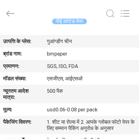
2026
GUANGZHOU
BMPAPER
CO.,LTD.
All
पीई कोटेड पेपर
Rights
Reserved.
घर
उत्पत्ति के प्लेस:
गुआंग्डोंग चीन
उत्पाद
ब्रांड नाम:
bmpaper
प्रमाणन:
SGS, ISO, FDA
हमारे
मॉडल संख्या:
एसजीएस, आईएसओ
बारे
न्यूनतम आदेश
500 पैक
में
मात्रा:
मूल्य:
usd0.06-0.08 per pack
कारखाने
पैकेजिंग विवरण:
1. शीट या रोल्स में 2. आपके ग्लोबल फोटो पेपर के
का
लिए सम्मान पैकिंग अनुरोध के अनुसार
दौरा