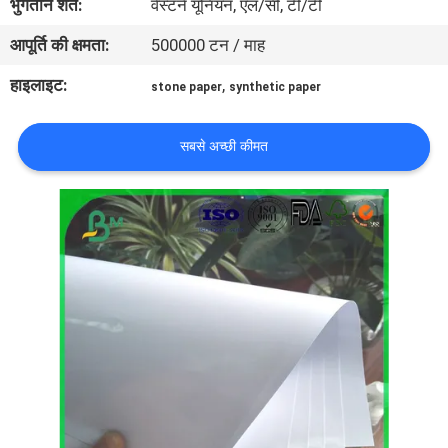
भुगतान शर्तें:
वेस्टर्न यूनियन, एल/सी, टी/टी
आपूर्ति की क्षमता:
500000 टन / माह
गुणवत्ता
हाइलाइट:
,
नियंत्रण
stone paper
synthetic paper
सबसे अच्छी कीमत
हमसे
संपर्क
करें
समाचार
मामले
साइटमैप